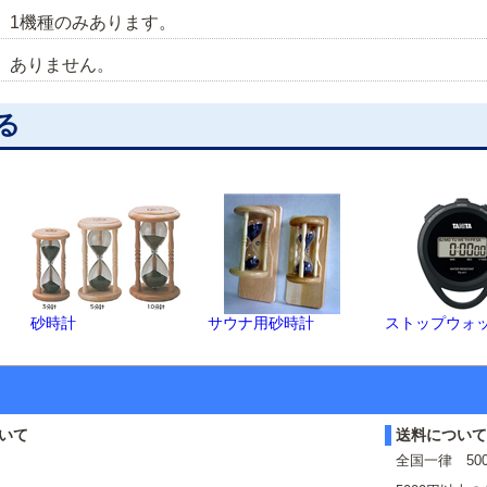
 1機種のみあります。
、ありません。
る
砂時計
サウナ用砂時計
ストップウォ
いて
送料につい
全国一律 50