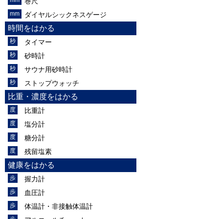
巻尺
ダイヤルシックネスゲージ
時間をはかる
タイマー
砂時計
サウナ用砂時計
ストップウォッチ
比重・濃度をはかる
比重計
塩分計
糖分計
残留塩素
健康をはかる
握力計
血圧計
体温計・非接触体温計