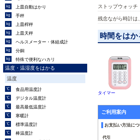
ストップウォッチ
上皿自動はかり
手秤
残念ながら時計は
上皿桿秤
上皿天秤
時間をはか
ヘルスメーター・体組成計
分銅
特殊で便利なハカリ
温度・温湿度をはかる
温度
食品用温度計
タイマー
デジタル温度計
最高最低温度計
ご利用案内
寒暖計
標準温度計
お支払い方法につ
棒温度計
代引