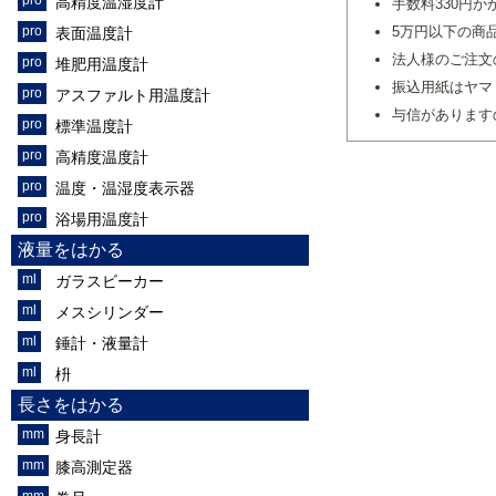
高精度温湿度計
手数料330円か
5万円以下の商
表面温度計
法人様のご注文
堆肥用温度計
振込用紙はヤマ
アスファルト用温度計
与信があります
標準温度計
高精度温度計
温度・温湿度表示器
浴場用温度計
液量をはかる
ガラスビーカー
メスシリンダー
錘計・液量計
枡
長さをはかる
身長計
膝高測定器