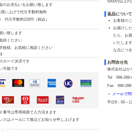
5000円以上
金のお支払いをお願い致します
のお買い上げで代引手数料無料
返品につい
の時 代引手数料220円（税込）
お客様の
お届けし
願い致します
たら、お
負担ください
いたします
学校様、お気軽に相談ください
な点につ
ト
のカード決済です
お問合せ先
い可能です
株式会社はか
Tel 096-288-
Fax 096-288
メールで問
平日9：00～
ド番号は専用画面で入力頂きます
レスはメールにて後ほどお知らせ申し上げます