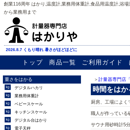
創業116周年 はかり,温度計,業務用体重計,食品用温度計,浴
から業務用まで
2026.8.7 くもり晴れ 暑さがほどほどに
トップ
商品一覧
ご利用ガイド
重さをはかる
計量器専門店
デジタルハカリ
時間をはか
業務用体重計
厨房、工場によく
ベビースケール
キッチンスケール
職人が作っている
デジタル台はかり
サウナ用砂時計5分
電子天秤