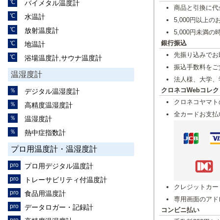
バイメタル温度計
商品と引換に代
水温計
5,000円以上
放射温度計
5,000円未満
銀行振込
地温計
先振り込みでお
浴場温度計,サウナ温度計
振込手数料をご
温湿度計
法人様、大学、
クロネコWebコレク
デジタル温湿度計
クロネコヤマト
高精度温湿度計
全カードお支払
温湿度計
熱中症指数計
プロ用温度計・温湿度計
プロ用デジタル温度計
トレーサビリティ付温度計
クレジットカー
食品用温度計
専用画面のアド
データロガー・記録計
コンビニ払い