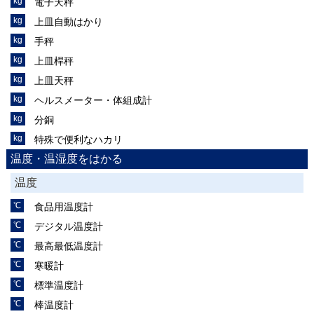
電子天秤
上皿自動はかり
手秤
上皿桿秤
上皿天秤
ヘルスメーター・体組成計
分銅
特殊で便利なハカリ
温度・温湿度をはかる
温度
食品用温度計
デジタル温度計
最高最低温度計
寒暖計
標準温度計
棒温度計