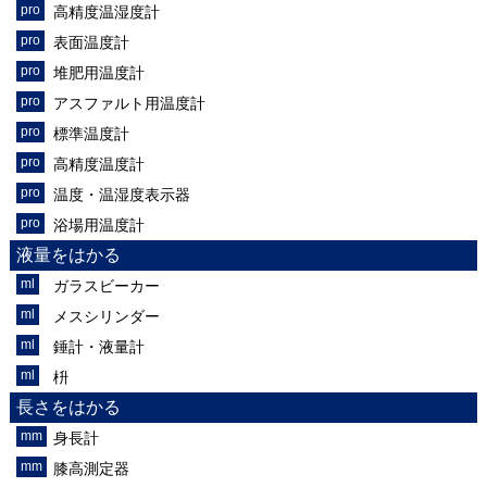
高精度温湿度計
表面温度計
堆肥用温度計
アスファルト用温度計
標準温度計
高精度温度計
温度・温湿度表示器
浴場用温度計
液量をはかる
ガラスビーカー
メスシリンダー
錘計・液量計
枡
長さをはかる
身長計
膝高測定器