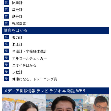
比重計
塩分計
糖分計
残留塩素
健康をはかる
握力計
血圧計
体温計・非接触体温計
アルコールチェッカー
ニオイをはかる
歩数計
健康になる。トレーニング具
メディア掲載情報 テレビ ラジオ 本 雑誌 WEB